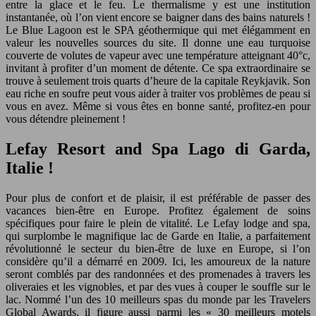
entre la glace et le feu. Le thermalisme y est une institution
instantanée, où l’on vient encore se baigner dans des bains naturels !
Le Blue Lagoon est le SPA géothermique qui met élégamment en
valeur les nouvelles sources du site. Il donne une eau turquoise
couverte de volutes de vapeur avec une température atteignant 40°c,
invitant à profiter d’un moment de détente. Ce spa extraordinaire se
trouve à seulement trois quarts d’heure de la capitale Reykjavik. Son
eau riche en soufre peut vous aider à traiter vos problèmes de peau si
vous en avez. Même si vous êtes en bonne santé, profitez-en pour
vous détendre pleinement !
Lefay Resort and Spa Lago di Garda,
Italie !
Pour plus de confort et de plaisir, il est préférable de passer des
vacances bien-être en Europe. Profitez également de soins
spécifiques pour faire le plein de vitalité. Le Lefay lodge and spa,
qui surplombe le magnifique lac de Garde en Italie, a parfaitement
révolutionné le secteur du bien-être de luxe en Europe, si l’on
considère qu’il a démarré en 2009. Ici, les amoureux de la nature
seront comblés par des randonnées et des promenades à travers les
oliveraies et les vignobles, et par des vues à couper le souffle sur le
lac. Nommé l’un des 10 meilleurs spas du monde par les Travelers
Global Awards, il figure aussi parmi les « 30 meilleurs motels